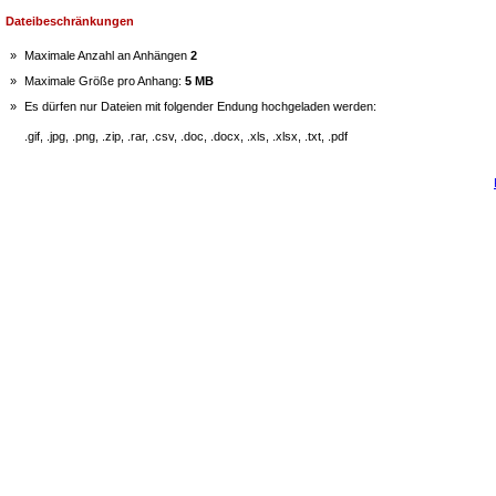
Dateibeschränkungen
»
Maximale Anzahl an Anhängen
2
»
Maximale Größe pro Anhang:
5 MB
»
Es dürfen nur Dateien mit folgender Endung hochgeladen werden:
.gif, .jpg, .png, .zip, .rar, .csv, .doc, .docx, .xls, .xlsx, .txt, .pdf